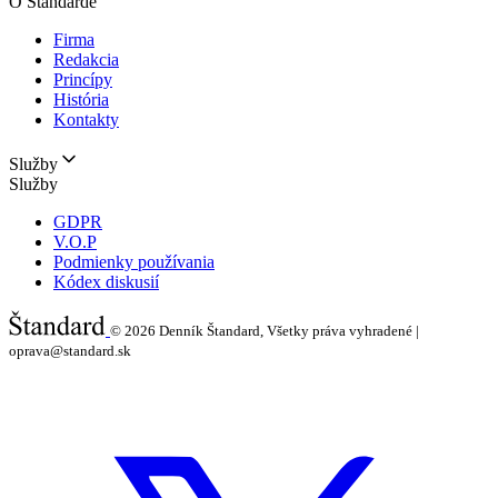
O Štandarde
Firma
Redakcia
Princípy
História
Kontakty
Služby
Služby
GDPR
V.O.P
Podmienky používania
Kódex diskusií
© 2026
Denník Štandard, Všetky práva vyhradené |
oprava@standard.sk