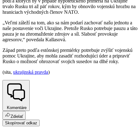
podľa ktorých by v prípade hypotetického prímeria na Ukrajine
trvalo Rusku tri až päť rokov, kým by obnovilo vojenskú hrozbu na
hraniciach východných členov NATO.
„Veľmi záleží na tom, ako sa nám podarí zachovať našu jednotu a
naše postavenie voči Ukrajine. Pretože Rusko potrebuje pauzu a táto
pauza je na zhromaždenie zdrojov a síl. Slabosť provokuje
agresorov,“ povedala Kallasová.
Západ preto podľa estónskej premiérky potrebuje zvýšiť vojenskú
pomoc Ukrajine, aby mohla zasadiť rozhodujúci úder a pripraviť
Rusko o možnosť ohrozovať svojich susedov na dlhé roky.
(sita,
ukrajinská pravda
)
Komentáre
Zdielať
Skopírovať odkaz