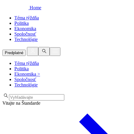
Home
Téma týždňa
Politika
Ekonomika
Spoločnosť
Technológie
Predplatné
Téma týždňa
Politika
Ekonomika
>
Spoločnosť
Technológie
Vitajte na Štandarde