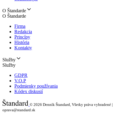
O Štandarde
O Štandarde
Firma
Redakcia
Princípy
História
Kontakty
Služby
Služby
GDPR
V.O.P
Podmienky používania
Kódex diskusií
© 2026
Denník Štandard, Všetky práva vyhradené |
oprava@standard.sk