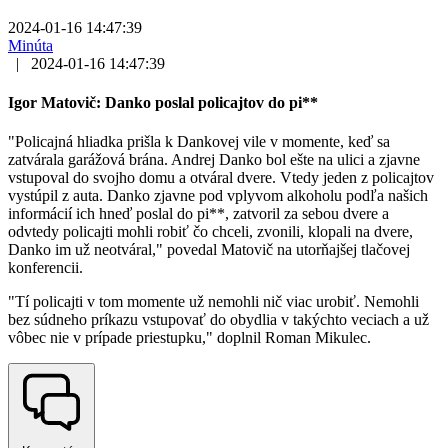
2024-01-16 14:47:39
Minúta
|
2024-01-16 14:47:39
Igor Matovič: Danko poslal policajtov do pi**
"Policajná hliadka prišla k Dankovej vile v momente, keď sa
zatvárala garážová brána. Andrej Danko bol ešte na ulici a zjavne
vstupoval do svojho domu a otváral dvere. Vtedy jeden z policajtov
vystúpil z auta. Danko zjavne pod vplyvom alkoholu podľa našich
informácií ich hneď poslal do pi**, zatvoril za sebou dvere a
odvtedy policajti mohli robiť čo chceli, zvonili, klopali na dvere,
Danko im už neotváral," povedal Matovič na utorňajšej tlačovej
konferencii.
"Tí policajti v tom momente už nemohli nič viac urobiť. Nemohli
bez súdneho príkazu vstupovať do obydlia v takýchto veciach a už
vôbec nie v prípade priestupku," doplnil Roman Mikulec.