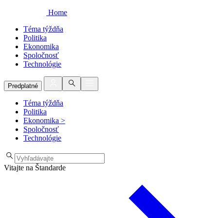
Home
Téma týždňa
Politika
Ekonomika
Spoločnosť
Technológie
Predplatné
Téma týždňa
Politika
Ekonomika
>
Spoločnosť
Technológie
Vitajte na Štandarde