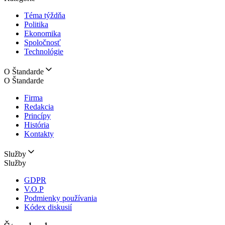
Téma týždňa
Politika
Ekonomika
Spoločnosť
Technológie
O Štandarde
O Štandarde
Firma
Redakcia
Princípy
História
Kontakty
Služby
Služby
GDPR
V.O.P
Podmienky používania
Kódex diskusií