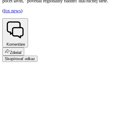
počet lavín," povedal regionálny riaditeľ diaľničnej siete.
(
fox news
)
Komentáre
Zdielať
Skopírovať odkaz