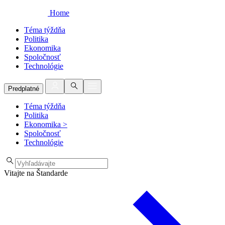
Home
Téma týždňa
Politika
Ekonomika
Spoločnosť
Technológie
Predplatné
Téma týždňa
Politika
Ekonomika
>
Spoločnosť
Technológie
Vitajte na Štandarde