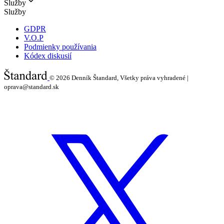
Služby
Služby
GDPR
V.O.P
Podmienky používania
Kódex diskusií
© 2026
Denník Štandard, Všetky práva vyhradené |
oprava@standard.sk