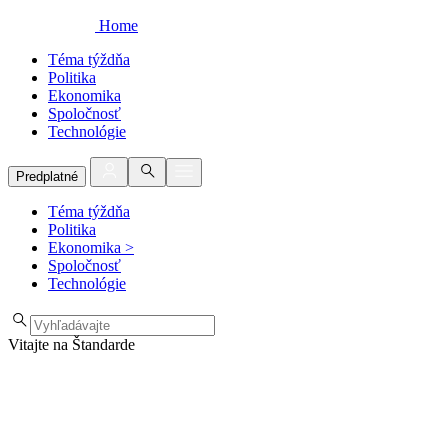
Home
Téma týždňa
Politika
Ekonomika
Spoločnosť
Technológie
Predplatné
Téma týždňa
Politika
Ekonomika
>
Spoločnosť
Technológie
Vitajte na Štandarde