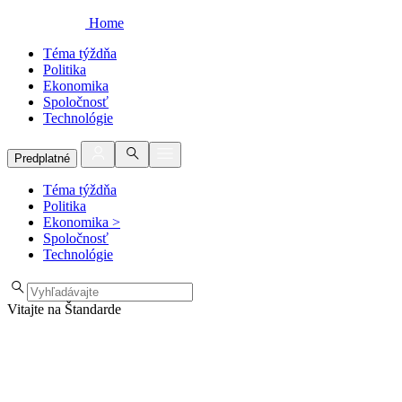
Home
Téma týždňa
Politika
Ekonomika
Spoločnosť
Technológie
Predplatné
Téma týždňa
Politika
Ekonomika
>
Spoločnosť
Technológie
Vitajte na Štandarde