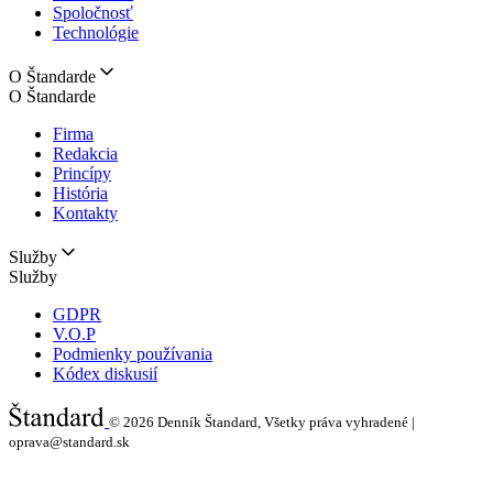
Spoločnosť
Technológie
O Štandarde
O Štandarde
Firma
Redakcia
Princípy
História
Kontakty
Služby
Služby
GDPR
V.O.P
Podmienky používania
Kódex diskusií
© 2026
Denník Štandard, Všetky práva vyhradené |
oprava@standard.sk