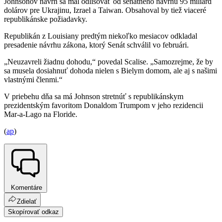
Johnsonov návrh sa mal odlišovať od senátneho návrhu 95 miliárd
dolárov pre Ukrajinu, Izrael a Taiwan. Obsahoval by tiež viaceré
republikánske požiadavky.
Republikán z Louisiany predtým niekoľko mesiacov odkladal
presadenie návrhu zákona, ktorý Senát schválil vo februári.
„Neuzavreli žiadnu dohodu,“ povedal Scalise. „Samozrejme, že by
sa musela dosiahnuť dohoda nielen s Bielym domom, ale aj s našimi
vlastnými členmi.“
V priebehu dňa sa má Johnson stretnúť s republikánskym
prezidentským favoritom Donaldom Trumpom v jeho rezidencii
Mar-a-Lago na Floride.
(
ap
)
Komentáre
Zdielať
Skopírovať odkaz