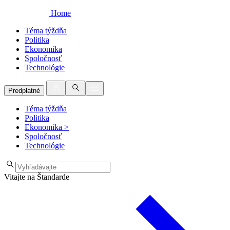
Home
Téma týždňa
Politika
Ekonomika
Spoločnosť
Technológie
Predplatné
Téma týždňa
Politika
Ekonomika
>
Spoločnosť
Technológie
Vitajte na Štandarde