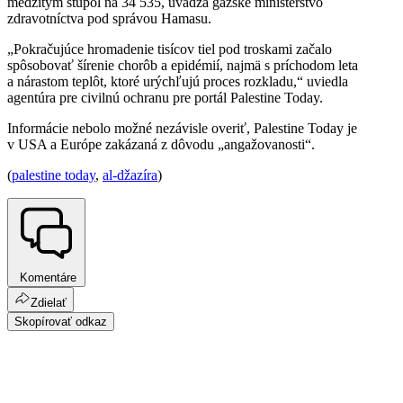
medzitým stúpol na 34 535, uvádza gazské ministerstvo
zdravotníctva pod správou Hamasu.
„Pokračujúce hromadenie tisícov tiel pod troskami začalo
spôsobovať šírenie chorôb a epidémií, najmä s príchodom leta
a nárastom teplôt, ktoré urýchľujú proces rozkladu,“ uviedla
agentúra pre civilnú ochranu pre portál Palestine Today.
Informácie nebolo možné nezávisle overiť, Palestine Today je
v USA a Európe zakázaná z dôvodu „angažovanosti“.
(
palestine today
,
al-džazíra
)
Komentáre
Zdielať
Skopírovať odkaz