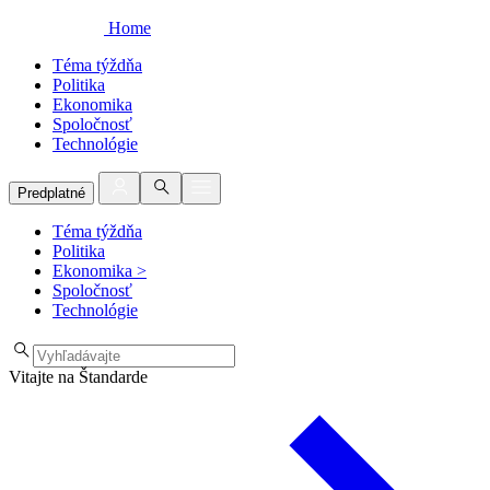
Home
Téma týždňa
Politika
Ekonomika
Spoločnosť
Technológie
Predplatné
Téma týždňa
Politika
Ekonomika
>
Spoločnosť
Technológie
Vitajte na Štandarde