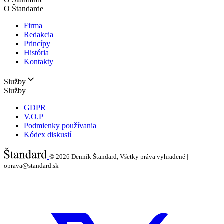
O Štandarde
Firma
Redakcia
Princípy
História
Kontakty
Služby
Služby
GDPR
V.O.P
Podmienky používania
Kódex diskusií
© 2026
Denník Štandard, Všetky práva vyhradené |
oprava@standard.sk