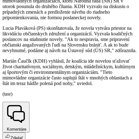
mimovládnych organizáciách, ktorú Národná rada (NR) SR v
utorok posunula do druhého čítania. KDH vyzvalo na diskusiu o
prípadných zmenách a predloženie návrhu do riadneho
pripomienkovania, nie formou poslaneckej novely.
Lucia Plaváková (PS) skonštatovala, že novela vytvára priestor na
likvidáciu občianskych združení a organizácií. Vyzvala koaličných
poslancov na stiahnutie novely. "Ak to nespravia, sme pripravení
občianski angažovaných ľudí na Slovensku brániť. A ak to bude
nevyhnutné, podáme aj návrh na Ústavný súd (ÚS) SR," zdôraznila.
Marián Čaučík (KDH) vyhlásil, že koalícia ide novelou sťažovať
život charitatívnym, sociálnym, detským, mládežníckym, kultúrnym
aj športovým či environmentálnym organizáciám. "Tieto
mimovládne organizácie často suplujú štát v mnohých oblastiach a
štát im teraz hádže polená pod nohy," uviedol.
(tasr)
Komentáre
Zdielať