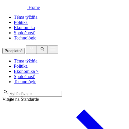
Home
Téma týždňa
Politika
Ekonomika
Spoločnosť
Technológie
Predplatné
Téma týždňa
Politika
Ekonomika
>
Spoločnosť
Technológie
Vitajte na Štandarde