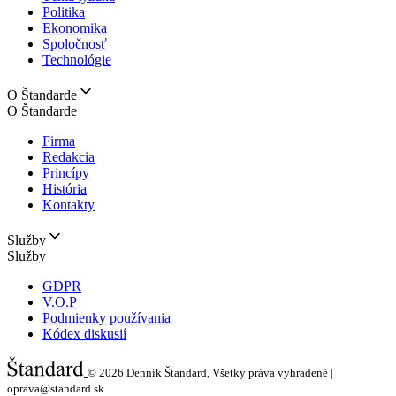
Politika
Ekonomika
Spoločnosť
Technológie
O Štandarde
O Štandarde
Firma
Redakcia
Princípy
História
Kontakty
Služby
Služby
GDPR
V.O.P
Podmienky používania
Kódex diskusií
© 2026
Denník Štandard, Všetky práva vyhradené |
oprava@standard.sk