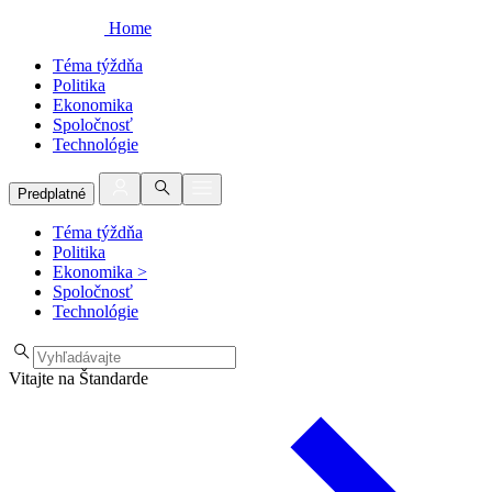
Home
Téma týždňa
Politika
Ekonomika
Spoločnosť
Technológie
Predplatné
Téma týždňa
Politika
Ekonomika
>
Spoločnosť
Technológie
Vitajte na Štandarde