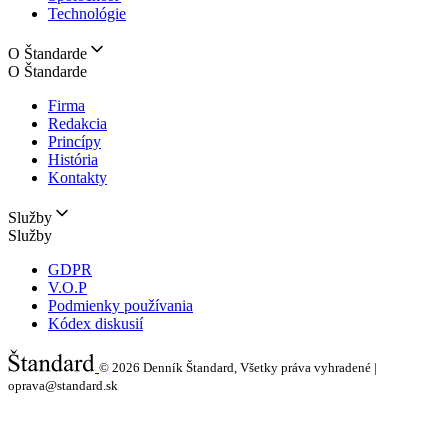
Technológie
O Štandarde
O Štandarde
Firma
Redakcia
Princípy
História
Kontakty
Služby
Služby
GDPR
V.O.P
Podmienky používania
Kódex diskusií
© 2026
Denník Štandard, Všetky práva vyhradené |
oprava@standard.sk