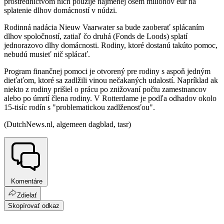
prostredníctvom nich použije najmenej osem miliónov eur na
splatenie dlhov domácností v núdzi.
Rodinná nadácia Nieuw Vaarwater sa bude zaoberať splácaním
dlhov spoločností, zatiaľ čo druhá (Fonds de Loods) splatí
jednorazovo dlhy domácnosti. Rodiny, ktoré dostanú takúto pomoc,
nebudú musieť nič splácať.
Program finančnej pomoci je otvorený pre rodiny s aspoň jedným
dieťaťom, ktoré sa zadlžili vinou nečakaných udalostí. Napríklad ak
niekto z rodiny prišiel o prácu po znižovaní počtu zamestnancov
alebo po úmrtí člena rodiny. V Rotterdame je podľa odhadov okolo
15-tisíc rodín s "problematickou zadlženosťou".
(DutchNews.nl, algemeen dagblad, tasr)
Komentáre
Zdielať
Skopírovať odkaz