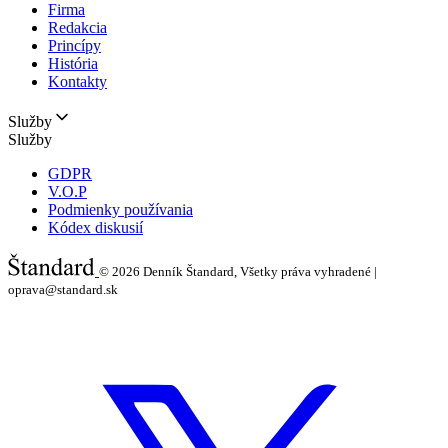
Firma
Redakcia
Princípy
História
Kontakty
Služby
Služby
GDPR
V.O.P
Podmienky používania
Kódex diskusií
© 2026
Denník Štandard, Všetky práva vyhradené |
oprava@standard.sk