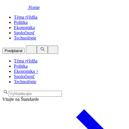
Home
Téma týždňa
Politika
Ekonomika
Spoločnosť
Technológie
Predplatné
Téma týždňa
Politika
Ekonomika
>
Spoločnosť
Technológie
Vitajte na Štandarde