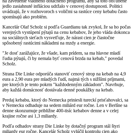
na zavedenie vládneho dotačného programu, aby sa toto obľúbené
jedlo zasiahnuté infláciou udržalo v cenovej dostupnosti. Politici
uvádzajú, že v rozhovoroch s voličmi sa rastúce ceny kebabu často
spomínajú ako problém.
Kancelár Olaf Scholz si podľa Guardianu tak zvykol, že sa ho počas
verejných vystúpení pýtajú na cenu kebabov, že jeho vláda dokonca
na sociálnych sieťach vysvetľuje, že nárast cien je čiastočne
spôsobený rastúcimi nákladmi na mzdy a energie.
"Je dosť zarážajúce, že všade, kam prídem, sa ma hlavne mladí
ľudia pýtajú, či by nemala byť cenová brzda na kebab," povedal
Scholz.
Strana Die Linke odporúča stanoviť cenový strop na kebab na 4,9
eura a 2,90 eura pre mladých ľudí, najmä tých s nižšími príjmami,
pre ktorých je tento pokrm "každodenným základom". Navrhuje,
aby každá domácnosť dostávala denné poukážky na kebab.
Predaj kebabu, ktorý do Nemecka priniesli tureckí prisťahovalci, sa
v Nemecku odhaduje na sedem miliárd eur ročne. Len v Berlíne sa
denne skonzumuje približne 400-tisíc kebabov denne a v celej
krajine ročne asi 1,3 miliardy.
Podľa odhadov strany Die Linke by dotačný program stál štyri
miliardy eur ročne. Kancelár Scholz vylúčil kontrolu cien ako