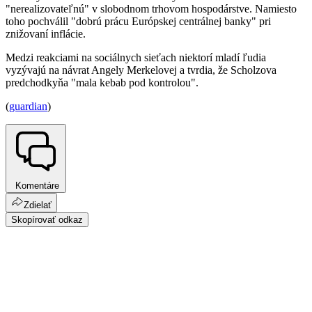
"nerealizovateľnú" v slobodnom trhovom hospodárstve. Namiesto
toho pochválil "dobrú prácu Európskej centrálnej banky" pri
znižovaní inflácie.
Medzi reakciami na sociálnych sieťach niektorí mladí ľudia
vyzývajú na návrat Angely Merkelovej a tvrdia, že Scholzova
predchodkyňa "mala kebab pod kontrolou".
(
guardian
)
Komentáre
Zdielať
Skopírovať odkaz