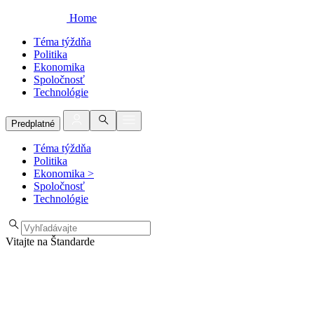
Home
Téma týždňa
Politika
Ekonomika
Spoločnosť
Technológie
Predplatné
Téma týždňa
Politika
Ekonomika
>
Spoločnosť
Technológie
Vitajte na Štandarde