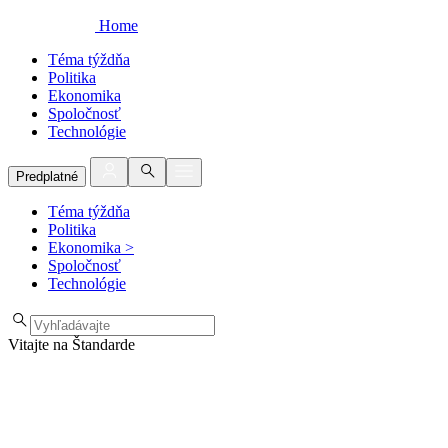
Home
Téma týždňa
Politika
Ekonomika
Spoločnosť
Technológie
Predplatné
Téma týždňa
Politika
Ekonomika
>
Spoločnosť
Technológie
Vitajte na Štandarde