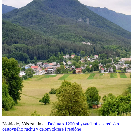
Mohlo by Vás zaujímať
Dedina s 1200 obyvateľmi je stredisko
cestovného ruchu v celom okrese i regióne