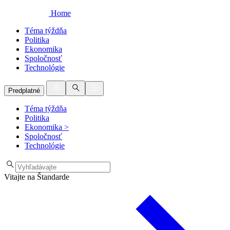
Home
Téma týždňa
Politika
Ekonomika
Spoločnosť
Technológie
Predplatné
Téma týždňa
Politika
Ekonomika
>
Spoločnosť
Technológie
Vitajte na Štandarde