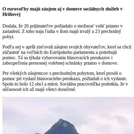
O eurovoľby majú záujem aj v domove sociálnych služieb v
Hriňovej
Dodala, že 26 prijímateľov požiadalo o možnosť voliť priamo v
zariadení. Z toho traja ľudia v ňom majú trvalý a 23 prechodný
pobyt.
Podľa nej v apríli zisťovali záujem svojich obyvateľov, ktorí sa chcú
zúčastniť na voľbách do Európskeho parlamentu a potrebujú
pomoc. Tá sa týkala vybavovania hlasovacích preukazov i
zabezpečenia prenosnej volebnej schránky priamo v domove.
Pre všetkých záujemcov s prechodným pobytom, ktorí prosili o
pomoc pri vydaní hlasovacieho preukazu, požiadali o ich vydanie.
Spolu to bolo 12 obcí a miest. Sociálna pracovníčka podotkla, že v
súčasnosti ich už majú všetci doručené.