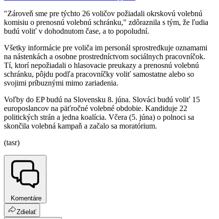
"Zároveň sme pre týchto 26 voličov požiadali okrskovú volebnú
komisiu o prenosnú volebnú schránku," zdôraznila s tým, že ľudia
budú voliť v dohodnutom čase, a to popoludní.
Všetky informácie pre voliča im personál sprostredkuje oznamami
na nástenkách a osobne prostredníctvom sociálnych pracovníčok.
Tí, ktorí nepožiadali o hlasovacie preukazy a prenosnú volebnú
schránku, pôjdu podľa pracovníčky voliť samostatne alebo so
svojimi príbuznými mimo zariadenia.
Voľby do EP budú na Slovensku 8. júna. Slováci budú voliť 15
europoslancov na päťročné volebné obdobie. Kandiduje 22
politických strán a jedna koalícia. Včera (5. júna) o polnoci sa
skončila volebná kampaň a začalo sa moratórium.
(tasr)
Komentáre
Zdielať