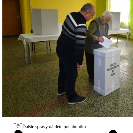
Ďalšie správy nájdete potiahnutím.