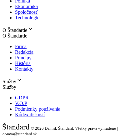
Politika
Ekonomika
Spoločnosť
Technológie
O Štandarde
O Štandarde
Firma
Redakcia
Princípy
História
Kontakty
Služby
Služby
GDPR
V.O.P
Podmienky používania
Kódex diskusií
© 2026
Denník Štandard, Všetky práva vyhradené |
oprava@standard.sk