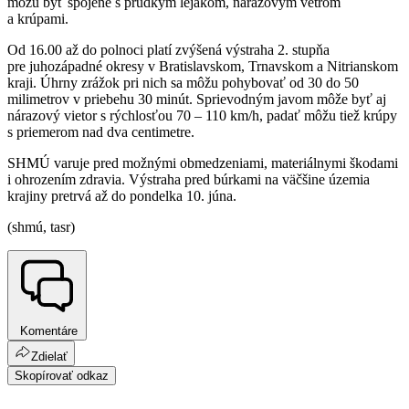
môžu byť spojené s prudkým lejakom, nárazovým vetrom
a krúpami.
Od 16.00 až do polnoci platí zvýšená výstraha 2. stupňa
pre juhozápadné okresy v Bratislavskom, Trnavskom a Nitrianskom
kraji. Úhrny zrážok pri nich sa môžu pohybovať od 30 do 50
milimetrov v priebehu 30 minút. Sprievodným javom môže byť aj
nárazový vietor s rýchlosťou 70 – 110 km/h, padať môžu tiež krúpy
s priemerom nad dva centimetre.
SHMÚ varuje pred možnými obmedzeniami, materiálnymi škodami
i ohrozením zdravia. Výstraha pred búrkami na väčšine územia
krajiny pretrvá až do pondelka 10. júna.
(shmú, tasr)
Komentáre
Zdielať
Skopírovať odkaz