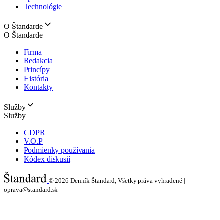
Technológie
O Štandarde
O Štandarde
Firma
Redakcia
Princípy
História
Kontakty
Služby
Služby
GDPR
V.O.P
Podmienky používania
Kódex diskusií
© 2026
Denník Štandard, Všetky práva vyhradené |
oprava@standard.sk