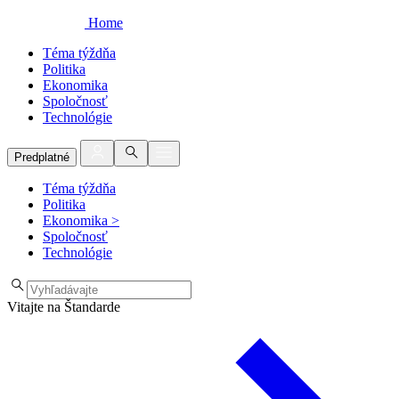
Home
Téma týždňa
Politika
Ekonomika
Spoločnosť
Technológie
Predplatné
Téma týždňa
Politika
Ekonomika
>
Spoločnosť
Technológie
Vitajte na Štandarde