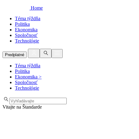
Home
Téma týždňa
Politika
Ekonomika
Spoločnosť
Technológie
Predplatné
Téma týždňa
Politika
Ekonomika
>
Spoločnosť
Technológie
Vitajte na Štandarde