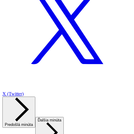
X (Twitter)
Ďalšia minúta
Predošlá minúta