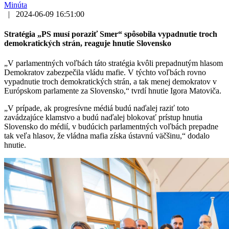
Minúta
|
2024-06-09 16:51:00
Stratégia „PS musí poraziť Smer“ spôsobila vypadnutie troch
demokratických strán, reaguje hnutie Slovensko
„V parlamentných voľbách táto stratégia kvôli prepadnutým hlasom
Demokratov zabezpečila vládu mafie. V týchto voľbách rovno
vypadnutie troch demokratických strán, a tak menej demokratov v
Európskom parlamente za Slovensko,“ tvrdí hnutie Igora Matoviča.
„V prípade, ak progresívne médiá budú naďalej raziť toto
zavádzajúce klamstvo a budú naďalej blokovať prístup hnutia
Slovensko do médií, v budúcich parlamentných voľbách prepadne
tak veľa hlasov, že vládna mafia získa ústavnú väčšinu,“ dodalo
hnutie.