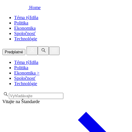
Home
Téma týždňa
Politika
Ekonomika
Spoločnosť
Technológie
Predplatné
Téma týždňa
Politika
Ekonomika
>
Spoločnosť
Technológie
Vitajte na Štandarde