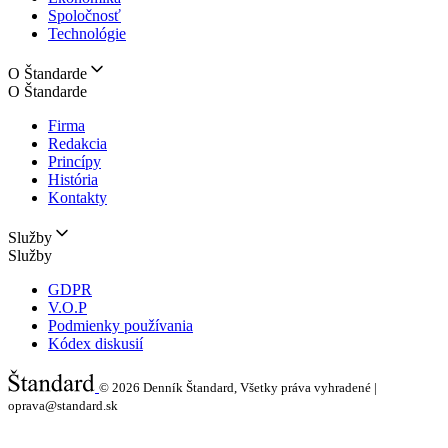
Spoločnosť
Technológie
O Štandarde
O Štandarde
Firma
Redakcia
Princípy
História
Kontakty
Služby
Služby
GDPR
V.O.P
Podmienky používania
Kódex diskusií
© 2026
Denník Štandard, Všetky práva vyhradené |
oprava@standard.sk