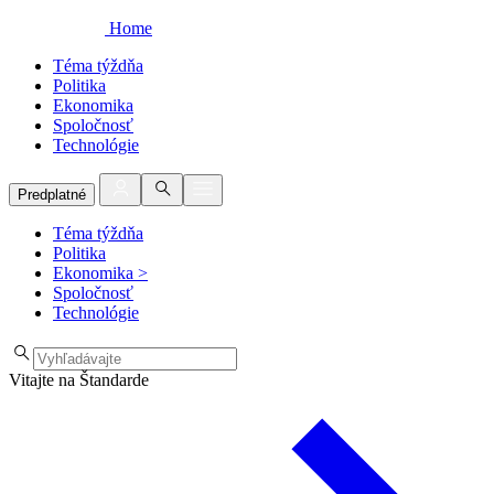
Home
Téma týždňa
Politika
Ekonomika
Spoločnosť
Technológie
Predplatné
Téma týždňa
Politika
Ekonomika
>
Spoločnosť
Technológie
Vitajte na Štandarde