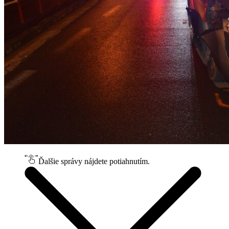
Ďalšie správy nájdete potiahnutím.