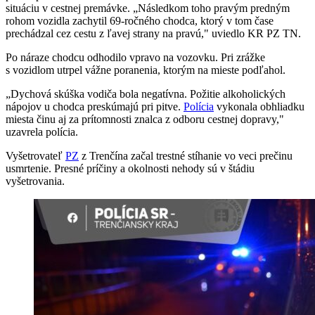
situáciu v cestnej premávke. „Následkom toho pravým predným
rohom vozidla zachytil 69-ročného chodca, ktorý v tom čase
prechádzal cez cestu z ľavej strany na pravú," uviedlo KR PZ TN.
Po náraze chodcu odhodilo vpravo na vozovku. Pri zrážke
s vozidlom utrpel vážne poranenia, ktorým na mieste podľahol.
„Dychová skúška vodiča bola negatívna. Požitie alkoholických
nápojov u chodca preskúmajú pri pitve.
Polícia
vykonala obhliadku
miesta činu aj za prítomnosti znalca z odboru cestnej dopravy,"
uzavrela polícia.
Vyšetrovateľ
PZ
z Trenčína začal trestné stíhanie vo veci prečinu
usmrtenie. Presné príčiny a okolnosti nehody sú v štádiu
vyšetrovania.