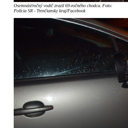
Osemnásťročný vodič zrazil 69-ročného chodca. Foto:
Polícia SR - Trenčiansky kraj/Facebook