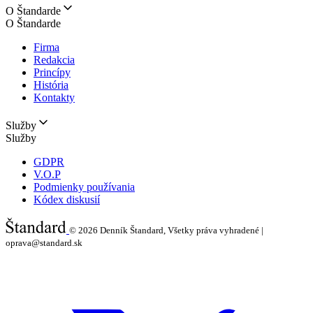
O Štandarde
O Štandarde
Firma
Redakcia
Princípy
História
Kontakty
Služby
Služby
GDPR
V.O.P
Podmienky používania
Kódex diskusií
© 2026
Denník Štandard, Všetky práva vyhradené |
oprava@standard.sk