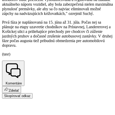
aktuálneho náporu vozidiel, aby bola zabezpečená nielen maximálna
plynulosť premávky, ale aby sa čo najviac eliminovali možné
zápchy na nadväzujúcich križovatkách," ozrejmil Suchý.
Prvá fáza je naplánovaná na 15. júna až 31. júla. Počas nej sa
plánuje na etapy uzavretie chodníkov na Prístavnej, Landererovej a
Košickej ulici a priliehajúce priechody pre chodcov či zúženie
jazdných pruhov a dočasné zrušenie autobusovej zastávky. V druhej
fáze počas augusta tiež pribudnú obmedzenia pre automobilovú
dopravu.
(tasr)
Komentáre
Zdielať
Skopírovať odkaz