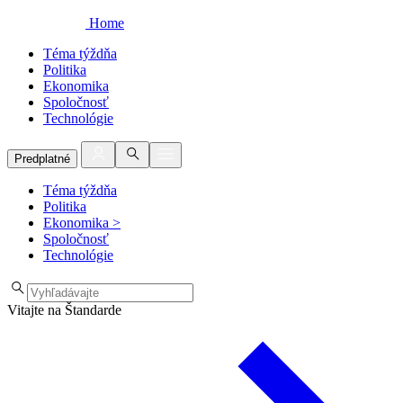
Home
Téma týždňa
Politika
Ekonomika
Spoločnosť
Technológie
Predplatné
Téma týždňa
Politika
Ekonomika
>
Spoločnosť
Technológie
Vitajte na Štandarde