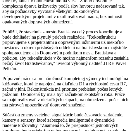
ktorá by tadiaľ v budúcnosti mohla viesť. Z toho dôvodu je
komplexná úprava križovatky podľa slov hovorcu načasovaná tak,
aby sa požiadavky vyvolané všetkými dokončenými
developerskými projektami v okolí realizovali naraz, bez nutnosti
opakovaných dopravných obmedzení.
Priblížil, že stavebník - mesto Bratislava celý proces koordinuje a
bude dohliadať na plynulý priebeh realizácie. "Rekonštrukciu
pripravujeme s projektantmi a dopravnými inžiniermi už niekoľko
mesiacov a okrem príslušných oddelení na bratislavskom magistráte
spolupracujeme aj s Dopravným podnikom mesta Bratislava a
políciou, aby rekonštrukcia v čo možno najmenšom rozsahu zasiahla
bežný život Bratislavčanov," uviedol výkonný riaditeľ JTRE Pavel
Pelikán.
Prípravné práce sa pre náročnosť kompletnej výmeny technológií na
križovatke, ktorá je napojená na diaľnicu D1 a rýchlostnú cestu R7,
začnú v júni. Rekonštrukcia má prioritne prebiehať počas letných
prázdnin. Ukončená by mala byť začiatkom školského roka. Práce
sa majú realizovať v niekoľkých etapách, na obmedzenia počas nich
má zároveň upozorňovať dopravné značenie.
Súčasťou zmeny svetelnej signalizácie bude časovacie zariadenie,
kamery a senzory, ktoré zabezpečia inteligentné a dynamické
riadenie križovatky. "Znamená to, že priepustnosť jednotlivých
koridorov bude priebežne vyhodnocovaná a regulovaná na základe