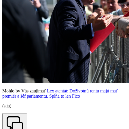
Mohlo by Vás zaujímať
Lex atentát: Doživotnú rentu majú mať
premiér a šéf parlamentu. Spĺňa to len Fico
(sita)