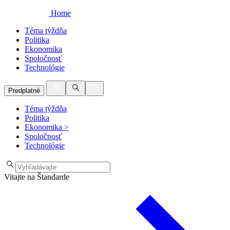
Home
Téma týždňa
Politika
Ekonomika
Spoločnosť
Technológie
Predplatné
Téma týždňa
Politika
Ekonomika
>
Spoločnosť
Technológie
Vitajte na Štandarde