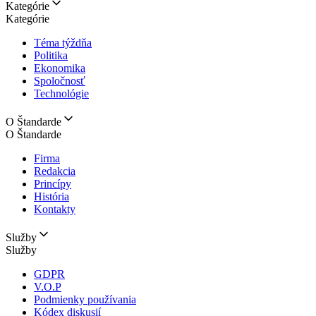
Kategórie
Kategórie
Téma týždňa
Politika
Ekonomika
Spoločnosť
Technológie
O Štandarde
O Štandarde
Firma
Redakcia
Princípy
História
Kontakty
Služby
Služby
GDPR
V.O.P
Podmienky používania
Kódex diskusií