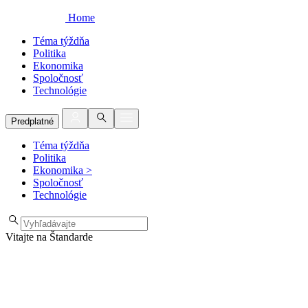
Home
Téma týždňa
Politika
Ekonomika
Spoločnosť
Technológie
Predplatné
Téma týždňa
Politika
Ekonomika
>
Spoločnosť
Technológie
Vitajte na Štandarde