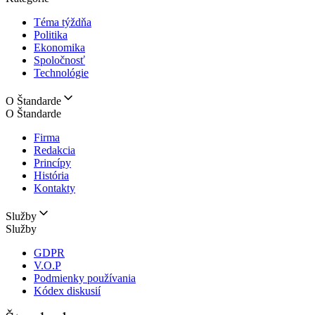
Téma týždňa
Politika
Ekonomika
Spoločnosť
Technológie
O Štandarde
O Štandarde
Firma
Redakcia
Princípy
História
Kontakty
Služby
Služby
GDPR
V.O.P
Podmienky používania
Kódex diskusií