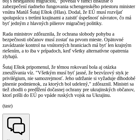
boj s nelegálnou migráciou," povedal v rámci diskusie o
zabezpečení riadneho fungovania schengenského priestoru minister
vnútra Matúš Šutaj Eštok (Hlas). Dodal, že EÚ musí rozvíjať
spoluprácu s tretími krajinami a zaistiť úspešnosť návratov, čo má
byť jedným z hlavných pilierov migračnej politiky.
Rada ministrov zdôraznila, že ochrana slobody pohybu a
bezpečnosti občanov musí zostať na prvom mieste. Opätovné
zavádzanie kontrol na vnútorných hraniciach má byť len krajným
riešením, a to iba v prípadoch, keď všetky alternatívne opatrenia
zlyhajú.
Šutaj Eštok pripomenul, že témou rokovaní bola aj otázka
zneužívania víz. "Všetkým musí byť jasné, že bezvízový styk je
privilégium, nie samozrejmosť. Jeho udržanie si vyžaduje dlhodobé
plnenie podmienok, za ktorých bol udelený," zdôraznil. Ministri sa
tiež zhodli o predĺžení dočasnej ochrany pre ukrajinských občanov,
ktorí prišli do EÚ po vpáde ruských vojsk na Ukrajinu.
(tasr)