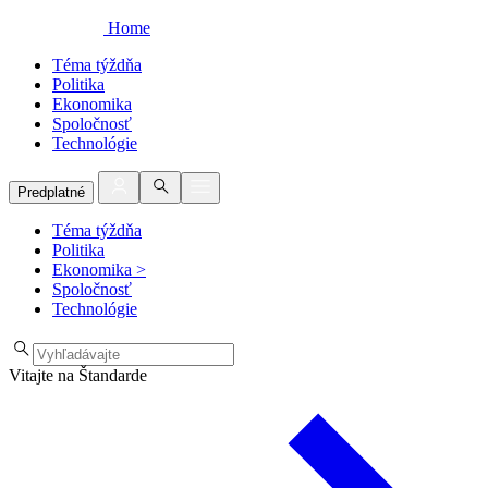
Home
Téma týždňa
Politika
Ekonomika
Spoločnosť
Technológie
Predplatné
Téma týždňa
Politika
Ekonomika
>
Spoločnosť
Technológie
Vitajte na Štandarde