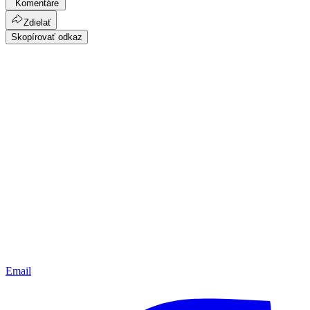
Komentáre
Zdielať
Skopírovať odkaz
Email