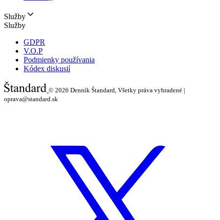
Služby
Služby
GDPR
V.O.P
Podmienky používania
Kódex diskusií
© 2026
Denník Štandard, Všetky práva vyhradené |
oprava@standard.sk