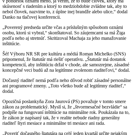
v pondelok oznámi meno, ja verím, že to bude človek, ktorý má
skúsenosť s riadením a ktorý to medziobdobie zvládne tak, aby to
nebol človek, nazvime to, z úplne inej brandže alebo ulice,“ dodal
Danko na tlačovej konferencii.
„Poverený predseda určite včas a príslušným spôsobom oznámi
osobu, ktorú si vybral,“ skonštatoval. So záujemcami sa má Žiga
podľa neho aj stretnúť. Skritizoval Machaja za jeho manažovanie
inštitúcie.
Šéf Výboru NR SR pre kultúru a médiá Roman Michelko (SNS)
pripomenul, že štatutár má riešiť operatívu. „Štatutár má dostatok
kompetencií, aby inštitúciu držal v chode, ale samozrejme, zásadné
koncepčné veci budú až na legitímne zvolenom riaditeľovi,“ dodal.
Dočasný riaditeľ nemá podľa neho dôvod robiť zásadné personálne
ani programové zmeny. „Toto všetko bude až legitímny riaditeľ,“
dodal.
Opozičná poslankyňa Zora Jaurová (PS) považuje v tomto smere
zákon za problematický. Myslí si, že „štvormesačné bezvládie“ sa
podpíše na fungovaní inštitúcie na minimálne rok. Poukázala na to,
že zákon je napísaný tak, že v realite nebude riadny generálny
riaditeľ štyri mesiace a minimálne tri mesiace ani rada.
„Poveriť dočasného štatutára na celý jeden kvartál určite nejakým