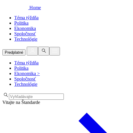
Home
Téma týždňa
Politika
Ekonomika
Spoločnosť
Technológie
Predplatné
Téma týždňa
Politika
Ekonomika
>
Spoločnosť
Technológie
Vitajte na Štandarde