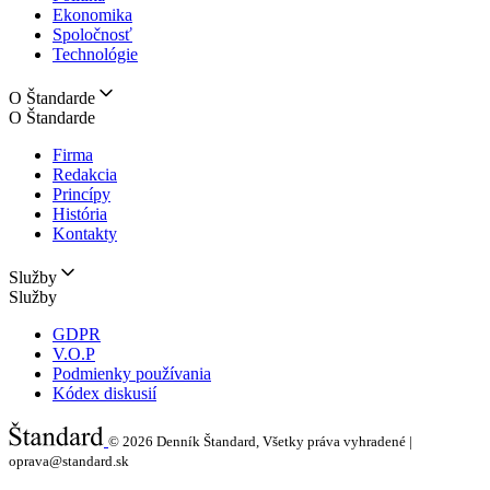
Ekonomika
Spoločnosť
Technológie
O Štandarde
O Štandarde
Firma
Redakcia
Princípy
História
Kontakty
Služby
Služby
GDPR
V.O.P
Podmienky používania
Kódex diskusií
© 2026
Denník Štandard, Všetky práva vyhradené |
oprava@standard.sk