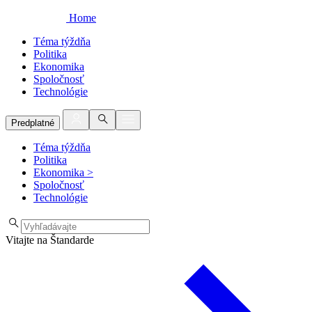
Home
Téma týždňa
Politika
Ekonomika
Spoločnosť
Technológie
Predplatné
Téma týždňa
Politika
Ekonomika
>
Spoločnosť
Technológie
Vitajte na Štandarde