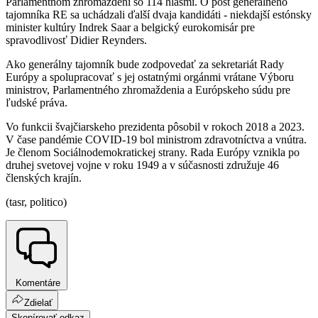
Parlamentnom zhromaždení so 114 hlasmi. O post generálneho
tajomníka RE sa uchádzali ďalší dvaja kandidáti - niekdajší estónsky
minister kultúry Indrek Saar a belgický eurokomisár pre
spravodlivosť Didier Reynders.
Ako generálny tajomník bude zodpovedať za sekretariát Rady
Európy a spolupracovať s jej ostatnými orgánmi vrátane Výboru
ministrov, Parlamentného zhromaždenia a Európskeho súdu pre
ľudské práva.
Vo funkcii švajčiarskeho prezidenta pôsobil v rokoch 2018 a 2023.
V čase pandémie COVID-19 bol ministrom zdravotníctva a vnútra.
Je členom Sociálnodemokratickej strany. Rada Európy vznikla po
druhej svetovej vojne v roku 1949 a v súčasnosti združuje 46
členských krajín.
(tasr, politico)
Komentáre
Zdielať
Skopírovať odkaz