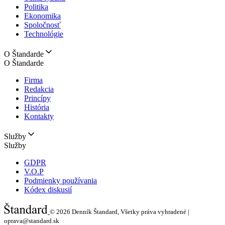
Politika
Ekonomika
Spoločnosť
Technológie
O Štandarde
O Štandarde
Firma
Redakcia
Princípy
História
Kontakty
Služby
Služby
GDPR
V.O.P
Podmienky používania
Kódex diskusií
© 2026
Denník Štandard, Všetky práva vyhradené |
oprava@standard.sk