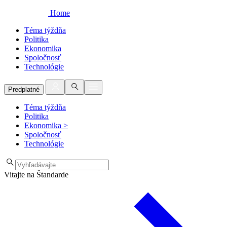
Home
Téma týždňa
Politika
Ekonomika
Spoločnosť
Technológie
Predplatné
Téma týždňa
Politika
Ekonomika
>
Spoločnosť
Technológie
Vitajte na Štandarde