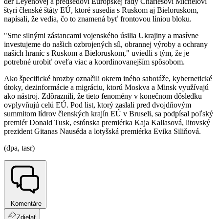
der Leyenovej a predsedovi Európskej rady Charlesovi Michelovi
štyri členské štáty EÚ, ktoré susedia s Ruskom aj Bieloruskom,
napísali, že vedia, čo to znamená byť frontovou líniou bloku.
"Sme silnými zástancami vojenského úsilia Ukrajiny a masívne
investujeme do našich ozbrojených síl, obrannej výroby a ochrany
našich hraníc s Ruskom a Bieloruskom," uviedli s tým, že je
potrebné urobiť oveľa viac a koordinovanejším spôsobom.
Ako špecifické hrozby označili okrem iného sabotáže, kybernetické
útoky, dezinformácie a migráciu, ktorú Moskva a Minsk využívajú
ako nástroj. Zdôraznili, že tieto fenomény v konečnom dôsledku
ovplyvňujú celú EÚ. Pod list, ktorý zaslali pred dvojdňovým
summitom lídrov členských krajín EÚ v Bruseli, sa podpísal poľský
premiér Donald Tusk, estónska premiérka Kaja Kallasová, litovský
prezident Gitanas Nauséda a lotyšská premiérka Evika Siliňová.
(dpa, tasr)
Komentáre
Zdielať