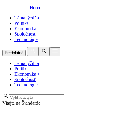
Home
Téma týždňa
Politika
Ekonomika
Spoločnosť
Technológie
Predplatné
Téma týždňa
Politika
Ekonomika
>
Spoločnosť
Technológie
Vitajte na Štandarde