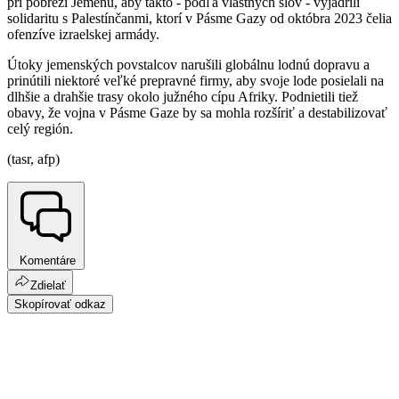
pri pobreží Jemenu, aby takto - podľa vlastných slov - vyjadrili
solidaritu s Palestínčanmi, ktorí v Pásme Gazy od októbra 2023 čelia
ofenzíve izraelskej armády.
Útoky jemenských povstalcov narušili globálnu lodnú dopravu a
prinútili niektoré veľké prepravné firmy, aby svoje lode posielali na
dlhšie a drahšie trasy okolo južného cípu Afriky. Podnietili tiež
obavy, že vojna v Pásme Gaze by sa mohla rozšíriť a destabilizovať
celý región.
(tasr, afp)
Komentáre
Zdielať
Skopírovať odkaz