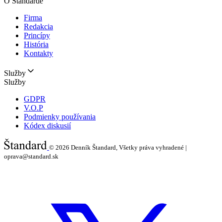
O Štandarde
Firma
Redakcia
Princípy
História
Kontakty
Služby
Služby
GDPR
V.O.P
Podmienky používania
Kódex diskusií
© 2026
Denník Štandard, Všetky práva vyhradené |
oprava@standard.sk