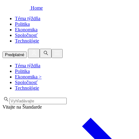
Home
Téma týždňa
Politika
Ekonomika
Spoločnosť
Technológie
Predplatné
Téma týždňa
Politika
Ekonomika
>
Spoločnosť
Technológie
Vitajte na Štandarde