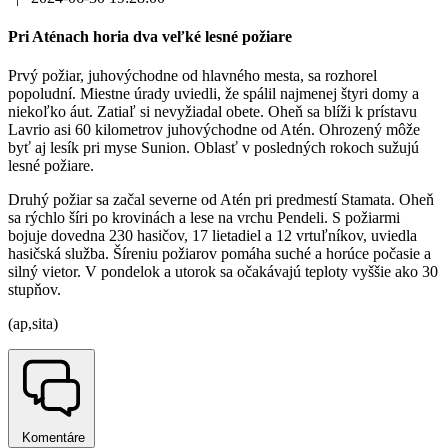
Pri Aténach horia dva veľké lesné požiare
Prvý požiar, juhovýchodne od hlavného mesta, sa rozhorel
popoludní. Miestne úrady uviedli, že spálil najmenej štyri domy a
niekoľko áut. Zatiaľ si nevyžiadal obete. Oheň sa blíži k prístavu
Lavrio asi 60 kilometrov juhovýchodne od Atén. Ohrozený môže
byť aj lesík pri myse Sunion. Oblasť v posledných rokoch sužujú
lesné požiare.
Druhý požiar sa začal severne od Atén pri predmestí Stamata. Oheň
sa rýchlo šíri po krovinách a lese na vrchu Pendeli. S požiarmi
bojuje dovedna 230 hasičov, 17 lietadiel a 12 vrtuľníkov, uviedla
hasičská služba. Šíreniu požiarov pomáha suché a horúce počasie a
silný vietor. V pondelok a utorok sa očakávajú teploty vyššie ako 30
stupňov.
(ap,sita)
Komentáre