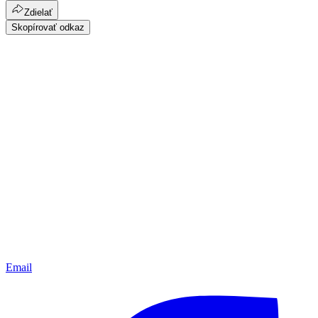
Zdielať
Skopírovať odkaz
Email