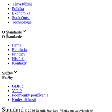
Téma týždňa
Politika
Ekonomika
Spoločnosť
Technológie
O Štandarde
O Štandarde
Firma
Redakcia
Princípy
História
Kontakty
Služby
Služby
GDPR
V.O.P
Podmienky používania
Kódex diskusií
© 2026
Denník Štandard, Všetky práva vyhradené |