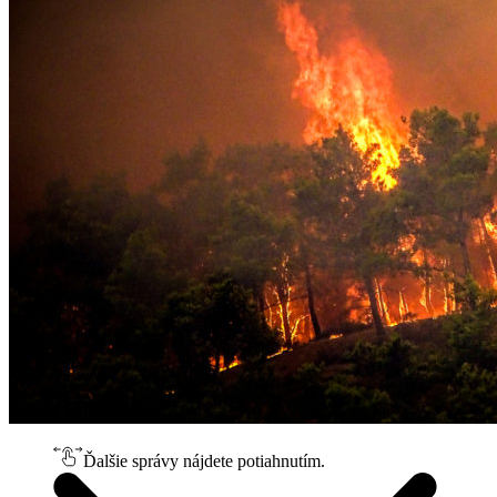
Ďalšie správy nájdete potiahnutím.