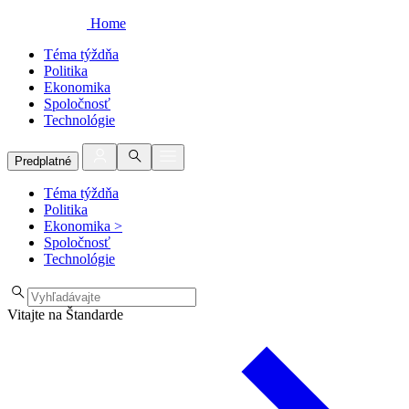
Home
Téma týždňa
Politika
Ekonomika
Spoločnosť
Technológie
Predplatné
Téma týždňa
Politika
Ekonomika
>
Spoločnosť
Technológie
Vitajte na Štandarde