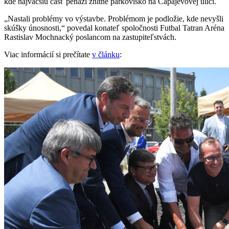
kde najväčšiu časť peňazí zhltne parkovisko na Čapajevovej ulici.
„Nastali problémy vo výstavbe. Problémom je podložie, kde nevyšli
skúšky únosnosti,“ povedal konateľ spoločnosti Futbal Tatran Aréna
Rastislav Mochnacký poslancom na zastupiteľstvách.
Viac informácií si prečítate
v článku
: