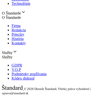
Technológie
O Štandarde
O Štandarde
Firma
Redakcia
Princípy
História
Kontakty
Služby
Služby
GDPR
V.O.P
Podmienky používania
Kódex diskusií
© 2026
Denník Štandard, Všetky práva vyhradené |
oprava@standard.sk