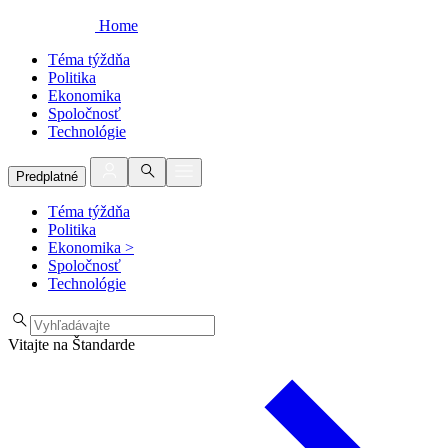
Home
Téma týždňa
Politika
Ekonomika
Spoločnosť
Technológie
Predplatné
Téma týždňa
Politika
Ekonomika
>
Spoločnosť
Technológie
Vitajte na Štandarde