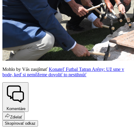
Mohlo by Vás zaujímať
Konateľ Futbal Tatran Arény: Už sme v
bode, keď si nemôžeme dovoliť to nestihnúť
Komentáre
Zdielať
Skopírovať odkaz