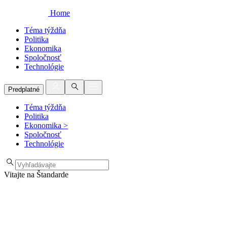
Home
Téma týždňa
Politika
Ekonomika
Spoločnosť
Technológie
Predplatné
Téma týždňa
Politika
Ekonomika
>
Spoločnosť
Technológie
Vitajte na Štandarde