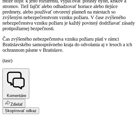
môže dôjsť k jeho rozšíreniu, vypaľovať porasty bylín, kríkov a
stromov. Tiež fajčiť alebo odhadzovať horiace alebo tlejúce
predmety, alebo používať otvorený plameň na miestach so
zvýšeným nebezpečenstvom vzniku požiaru. V čase zvýšeného
nebezpečenstva vzniku požiaru je každý povinný dodržiavať zásady
protipožiarnej bezpečnosti.
Čas zvýšeného nebezpečenstva vzniku požiaru platí v rámci
Bratislavského samosprávneho kraja do odvolania aj v lesoch a ich
ochrannom pásme v Bratislave.
(tasr)
Komentáre
Zdielať
Skopírovať odkaz