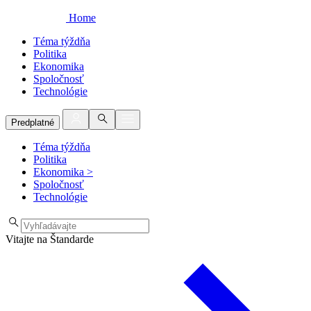
Home
Téma týždňa
Politika
Ekonomika
Spoločnosť
Technológie
Predplatné
Téma týždňa
Politika
Ekonomika
>
Spoločnosť
Technológie
Vitajte na Štandarde