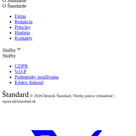
O Štandarde
O Štandarde
Firma
Redakcia
Princípy
História
Kontakty
Služby
Služby
GDPR
V.O.P
Podmienky používania
Kódex diskusií
© 2026
Denník Štandard, Všetky práva vyhradené |
oprava@standard.sk