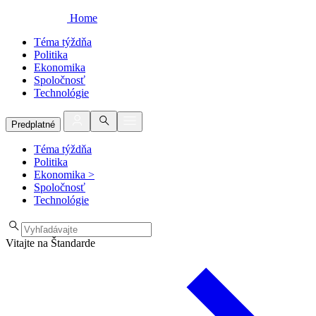
Home
Téma týždňa
Politika
Ekonomika
Spoločnosť
Technológie
Predplatné
Téma týždňa
Politika
Ekonomika
>
Spoločnosť
Technológie
Vitajte na Štandarde