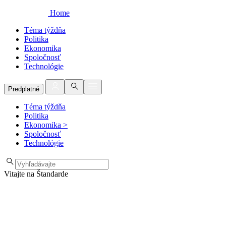
Home
Téma týždňa
Politika
Ekonomika
Spoločnosť
Technológie
Predplatné
Téma týždňa
Politika
Ekonomika
>
Spoločnosť
Technológie
Vitajte na Štandarde