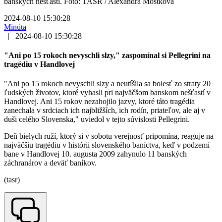
banských nešťastí. Foto: TASR / Alexandra Moštková
2024-08-10 15:30:28
Minúta
|
2024-08-10 15:30:28
"Ani po 15 rokoch nevyschli slzy," zaspomínal si Pellegrini na
tragédiu v Handlovej
"Ani po 15 rokoch nevyschli slzy a neutíšila sa bolesť zo straty 20
ľudských životov, ktoré vyhasli pri najväčšom banskom nešťastí v
Handlovej. Ani 15 rokov nezahojilo jazvy, ktoré táto tragédia
zanechala v srdciach ich najbližších, ich rodín, priateľov, ale aj v
duši celého Slovenska," uviedol v tejto súvislosti Pellegrini.
Deň bielych ruží, ktorý si v sobotu verejnosť pripomína, reaguje na
najväčšiu tragédiu v histórii slovenského baníctva, keď v podzemí
bane v Handlovej 10. augusta 2009 zahynulo 11 banských
záchranárov a deväť baníkov.
(tasr)