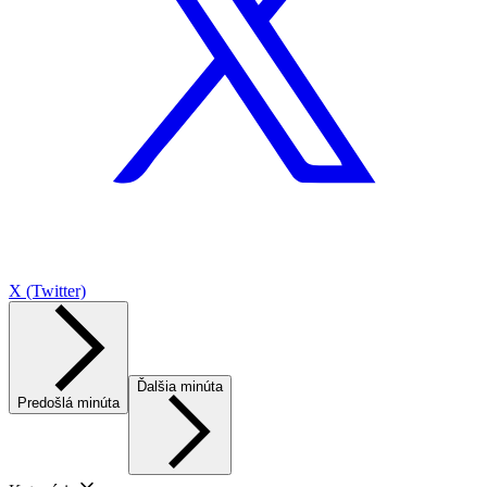
X (Twitter)
Ďalšia minúta
Predošlá minúta