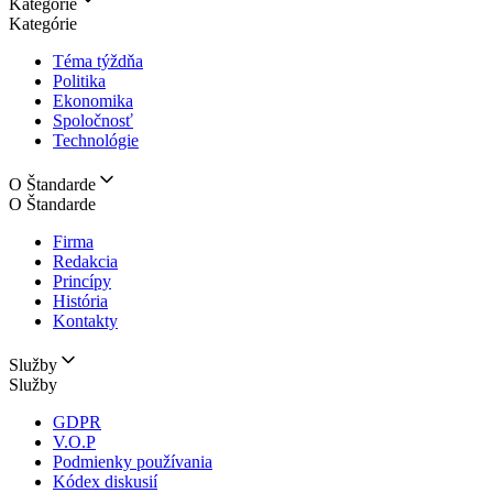
Kategórie
Kategórie
Téma týždňa
Politika
Ekonomika
Spoločnosť
Technológie
O Štandarde
O Štandarde
Firma
Redakcia
Princípy
História
Kontakty
Služby
Služby
GDPR
V.O.P
Podmienky používania
Kódex diskusií