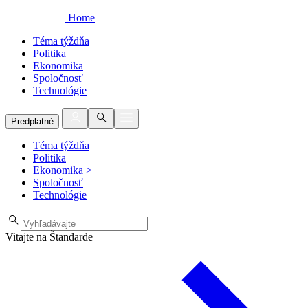
Home
Téma týždňa
Politika
Ekonomika
Spoločnosť
Technológie
Predplatné
Téma týždňa
Politika
Ekonomika
>
Spoločnosť
Technológie
Vitajte na Štandarde