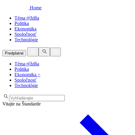
Home
Téma týždňa
Politika
Ekonomika
Spoločnosť
Technológie
Predplatné
Téma týždňa
Politika
Ekonomika
>
Spoločnosť
Technológie
Vitajte na Štandarde