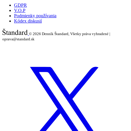
GDPR
V.O.P
Podmienky používania
Kódex diskusií
© 2026
Denník Štandard, Všetky práva vyhradené |
oprava@standard.sk