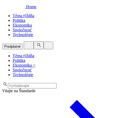
Home
Téma týždňa
Politika
Ekonomika
Spoločnosť
Technológie
Predplatné
Téma týždňa
Politika
Ekonomika
>
Spoločnosť
Technológie
Vitajte na Štandarde