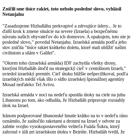
Zničili sme tisíce rakiet, toto nebolo posledné slovo, vyhlásil
Netanjahu
"Zasadzujeme Hizballáhu prekvapivé a zdrvujúce údery... Je to
ďalší krok k zmene situácie na severe (Izraela) a bezpečnému
návratu našich obyvateľov do ich domovov. A opakujem, toto nie je
posledné slovo," povedal Netanjahu. Izraelská armáda podľa jeho
slov zničila "tisíce rakiet krátkeho doletu, ktoré mali ublížiť našim
civilistom a silám v Galilei".
"Okrem toho (izraelská armáda) IDF zachytila všetky drony,
ktorými Hizballáh útočil na strategický cieľ v centrálnom Izraeli,"
uviedol izraelský premiér. Cieľ útoku bližšie nešpecifikoval, podľa
izraelských médií však išlo o sídlo izraelskej špionážnej agentúry
Mosad neďaleko Tel Avivu.
Izraelská armáda v noci na nedeľu spustila útoky na ciele na juhu
Libanonu po tom, ako odhalila, že Hizballáh pripravuje rozsiahly
útok na Izrael.
Iránom podporované libanonské hnutie krátko na to v nedeľu ráno
oznámilo, že zaútočilo raketami a dronmi na Izrael v odvete za
zabitie svojho vysokopostaveného veliteľa Fuáda Šukra, ktorý
zahynul v júli pri izraelskom útoku v Bejrúte. Hizballáh tvrdil, že