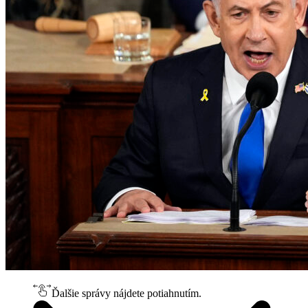
Ďalšie správy nájdete potiahnutím.