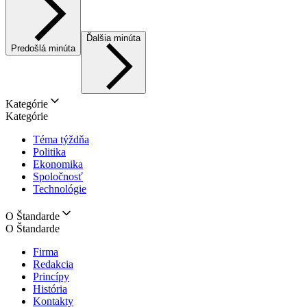
Ďalšia minúta
Predošlá minúta
Kategórie
Kategórie
Téma týždňa
Politika
Ekonomika
Spoločnosť
Technológie
O Štandarde
O Štandarde
Firma
Redakcia
Princípy
História
Kontakty