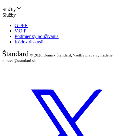
Služby
Služby
GDPR
V.O.P
Podmienky používania
Kódex diskusií
© 2026
Denník Štandard, Všetky práva vyhradené |
oprava@standard.sk