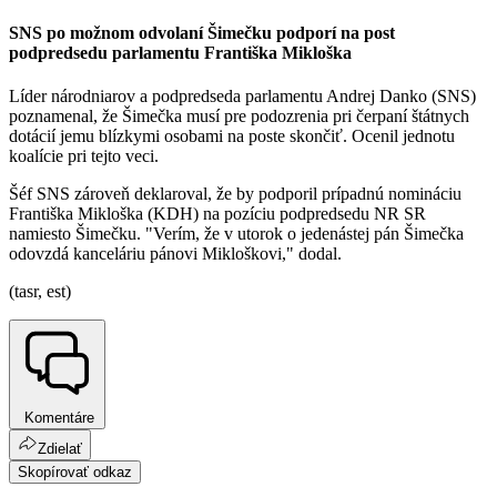
SNS po možnom odvolaní Šimečku podporí na post
podpredsedu parlamentu Františka Mikloška
Líder národniarov a podpredseda parlamentu Andrej Danko (SNS)
poznamenal, že Šimečka musí pre podozrenia pri čerpaní štátnych
dotácií jemu blízkymi osobami na poste skončiť. Ocenil jednotu
koalície pri tejto veci.
Šéf SNS zároveň deklaroval, že by podporil prípadnú nomináciu
Františka Mikloška (KDH) na pozíciu podpredsedu NR SR
namiesto Šimečku. "Verím, že v utorok o jedenástej pán Šimečka
odovzdá kanceláriu pánovi Mikloškovi," dodal.
(tasr, est)
Komentáre
Zdielať
Skopírovať odkaz