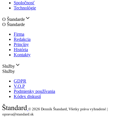
Spoločnosť
Technológie
O Štandarde
O Štandarde
Firma
Redakcia
Princípy
História
Kontakty
Služby
Služby
GDPR
V.O.P
Podmienky používania
Kódex diskusií
© 2026
Denník Štandard, Všetky práva vyhradené |
oprava@standard.sk