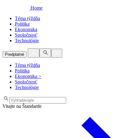
Home
Téma týždňa
Politika
Ekonomika
Spoločnosť
Technológie
Predplatné
Téma týždňa
Politika
Ekonomika
>
Spoločnosť
Technológie
Vitajte na Štandarde