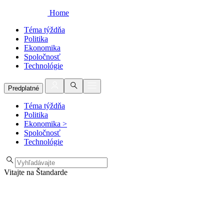
Home
Téma týždňa
Politika
Ekonomika
Spoločnosť
Technológie
Predplatné
Téma týždňa
Politika
Ekonomika
>
Spoločnosť
Technológie
Vitajte na Štandarde