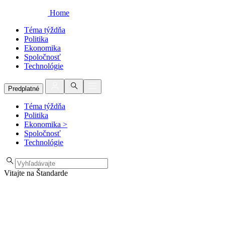
Home
Téma týždňa
Politika
Ekonomika
Spoločnosť
Technológie
Predplatné
Téma týždňa
Politika
Ekonomika
>
Spoločnosť
Technológie
Vitajte na Štandarde