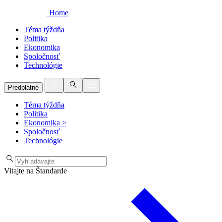
Home
Téma týždňa
Politika
Ekonomika
Spoločnosť
Technológie
Predplatné
Téma týždňa
Politika
Ekonomika
>
Spoločnosť
Technológie
Vitajte na Štandarde