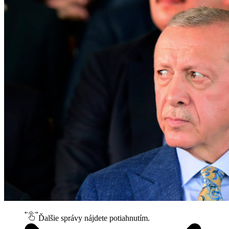
Ďalšie správy nájdete potiahnutím.