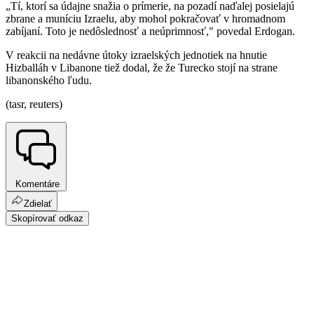
„Tí, ktorí sa údajne snažia o prímerie, na pozadí naďalej posielajú
zbrane a muníciu Izraelu, aby mohol pokračovať v hromadnom
zabíjaní. Toto je nedôslednosť a neúprimnosť," povedal Erdogan.
V reakcii na nedávne útoky izraelských jednotiek na hnutie
Hizballáh v Libanone tiež dodal, že že Turecko stojí na strane
libanonského ľudu.
(tasr, reuters)
Komentáre
Zdielať
Skopírovať odkaz