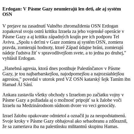
Erdogan: V Pásme Gazy neumierajú len deti, ale aj systém
OSN
V prejave na zasadnutí Valného zhromaždenia OSN Erdogan
zopakoval svoju ostrú kritiku Izraela za jeho vojenské operácie v
Pásme Gazy a aj kritiku západných krajín pre ich podporu Tel
Avivu. „Spolu s deťmi v Gaze zomiera aj systém OSN, zomiera
pravda, zomierajú hodnoty, ktoré Západ údajne bráni, zomierajú
nádeje ľudstva žiť v spravodlivejšom svete, a to jedna po druhej,"
vyhlásil Erdogan.
„Hanebná agresia, ktorá dnes postihuje Palestínčanov v Pásme
Gazy, je tou najbarbarskejšou, najodpornejšou a najrozsiahlejšou
agresiou," povedal v utorok pred VZ OSN katarský šejk Tamím ibn
Hamad Ál Sání.
Ankara zastavila všetky obchody s Izraelom po začiatku vojny v
Pásme Gazy a požiadala aj o možnosť pripojiť sa k žalobe voči
Izraelu na Medzinárodnom súdnom dvore vo veci genocídy.
Izrael žalobu opakovane odmietol a označil ju za neopodstatnenú.
Svoje kroky v Pásme Gazy obhajoval ako sebaobranu a zdôraznil,
že sa zameriava iba na palestínsku militantnú skupinu Hamas.