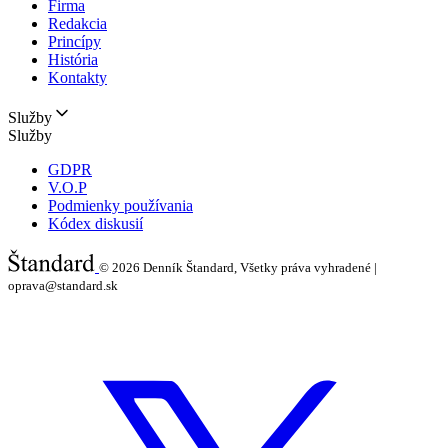
Firma
Redakcia
Princípy
História
Kontakty
Služby
Služby
GDPR
V.O.P
Podmienky používania
Kódex diskusií
© 2026
Denník Štandard, Všetky práva vyhradené |
oprava@standard.sk