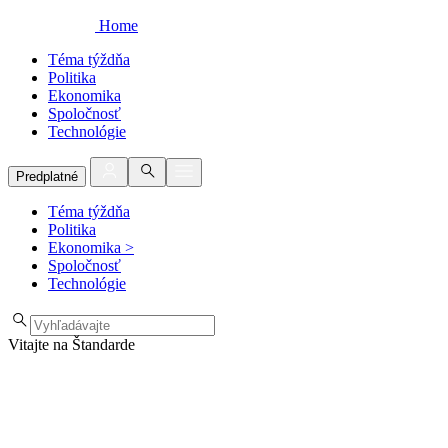
Home
Téma týždňa
Politika
Ekonomika
Spoločnosť
Technológie
Predplatné
Téma týždňa
Politika
Ekonomika
>
Spoločnosť
Technológie
Vitajte na Štandarde