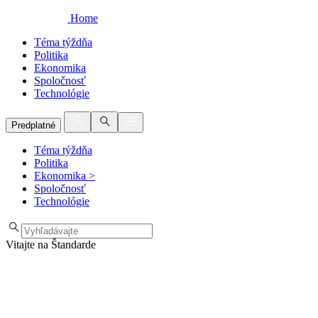
Home
Téma týždňa
Politika
Ekonomika
Spoločnosť
Technológie
Predplatné
Téma týždňa
Politika
Ekonomika
>
Spoločnosť
Technológie
Vitajte na Štandarde