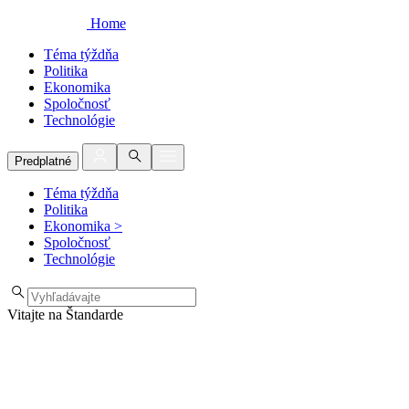
Home
Téma týždňa
Politika
Ekonomika
Spoločnosť
Technológie
Predplatné
Téma týždňa
Politika
Ekonomika
>
Spoločnosť
Technológie
Vitajte na Štandarde