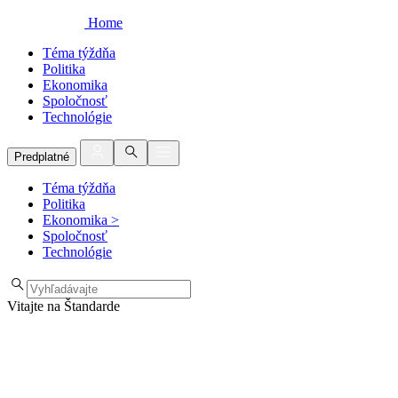
Home
Téma týždňa
Politika
Ekonomika
Spoločnosť
Technológie
Predplatné
Téma týždňa
Politika
Ekonomika
>
Spoločnosť
Technológie
Vitajte na Štandarde