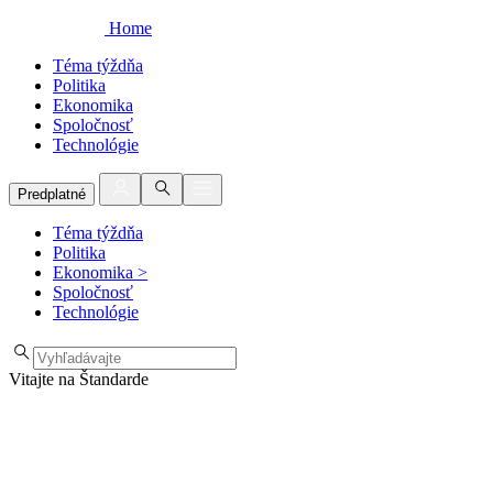
Home
Téma týždňa
Politika
Ekonomika
Spoločnosť
Technológie
Predplatné
Téma týždňa
Politika
Ekonomika
>
Spoločnosť
Technológie
Vitajte na Štandarde