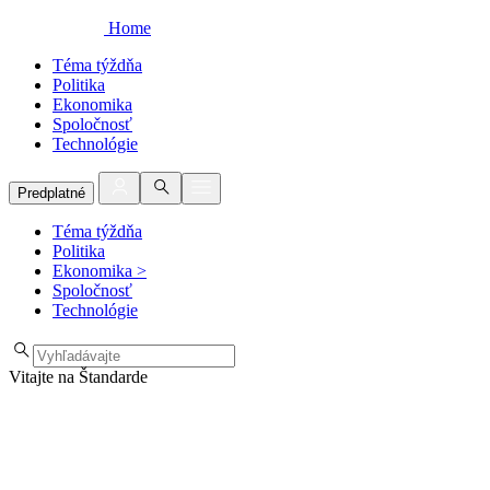
Home
Téma týždňa
Politika
Ekonomika
Spoločnosť
Technológie
Predplatné
Téma týždňa
Politika
Ekonomika
>
Spoločnosť
Technológie
Vitajte na Štandarde