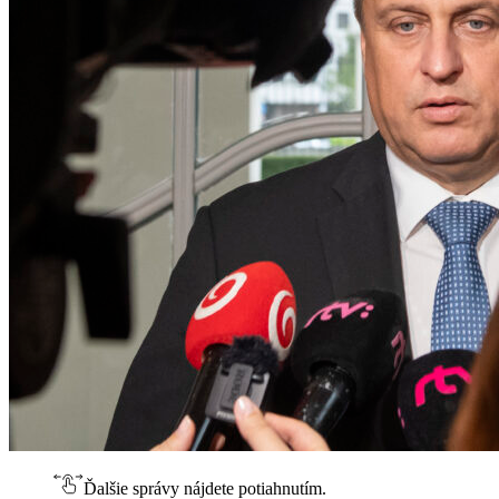
Ďalšie správy nájdete potiahnutím.