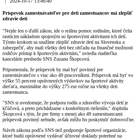
|
2024-10-17 13:46:40
Príspevok zamestnávateľov pre deti zamestnancov má zlepšiť
zdravie detí
"Nejde len o ďalší zákon, ide o reálnu pomoc rodinám, ktoré čelia
rastúcim nákladom spojeným so športovými aktivitami ich detí.
Týmto krokom sa snažíme zlepšiť zdravie detí na Slovensku a
zabezpečiť, aby mali všetky deti bez ohľadu na finančné možnosti
rodičov prístup k športovým aktivitám," uviedla riaditeľka
kancelárie predsedu SNS Zuzana Škopcová.
Pripomenula, že príspevok by mal byť povinný pre
zamestnávateľov s viac ako 49 pracovníkmi. Príspevok má byť vo
výške 55 percent oprávnených výdavkov na športové aktivity
dieťaťa, maximálne do výšky 275 eur ročne na všetky deti
zamestnanca.
"SNS si uvedomuje, že podpora rodín a zdravého vývoja detí je
kľúčová, a preto prichádzame s konkrétnym riešením," doplnila
Škopcová s tým, že pre firmy s menej ako 49 zamestnancami
príspevok povinný nebude, avšak môžu ho poskytnúť dobrovoľne.
Návrh zákona podľa SNS tiež podporuje športové organizácie,
ktoré budú oprávnené vydávať účtovné doklady potrebné na