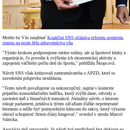
Mohlo by Vás zaujímať
Koaličná SNS očakáva reformu poistenia,
zmenu na poste šéfa zdravotníctva víta
"Týmto krokom podporujeme nielen rodiny, ale aj športové kluby a
organizácie, čo povedie k zvýšeniu ich ekonomickej aktivity a
zapojeniu väčšieho počtu detí do športu," priblížila Škopcová.
Návrh SNS však kritizovali zamestnávatelia z APZD, ktorí so
zavedením príspevku nesúhlasia.
"Tento návrh považujeme za nekoncepčný, najmä v kontexte
prijatého konsolidačného balíčka, ktorý zvýšil dane, odvody a
zaviedol daň z finančných transakcií. Aktuálny návrh, o ktorom
rokuje parlament, pridáva k týmto záťažiam ďalšie neprimerané
bremeno a môže byť pomyselným klincom do rakvy, ktorý výrazne
ohrozí schopnosť firiem ďalej fungovať," uviedol v stredu Marcel
Valocka.
Asociácia tiež upozornila, že návrh bol predložený bez diskusie so