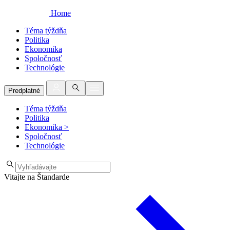
Home
Téma týždňa
Politika
Ekonomika
Spoločnosť
Technológie
Predplatné
Téma týždňa
Politika
Ekonomika
>
Spoločnosť
Technológie
Vitajte na Štandarde