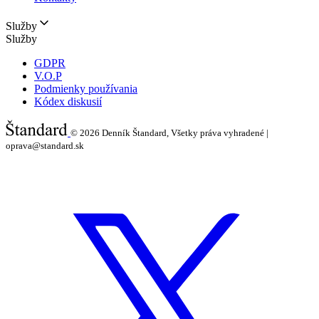
Služby
Služby
GDPR
V.O.P
Podmienky používania
Kódex diskusií
© 2026
Denník Štandard, Všetky práva vyhradené |
oprava@standard.sk