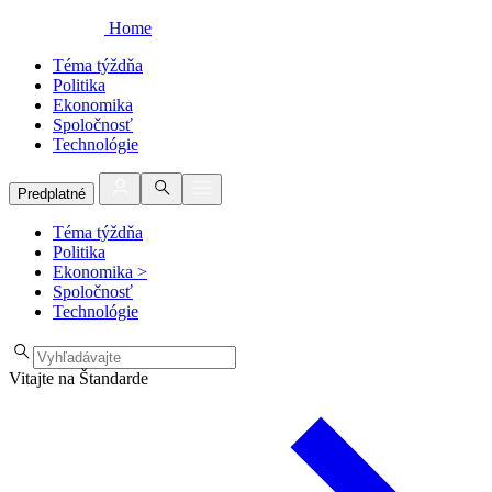
Home
Téma týždňa
Politika
Ekonomika
Spoločnosť
Technológie
Predplatné
Téma týždňa
Politika
Ekonomika
>
Spoločnosť
Technológie
Vitajte na Štandarde