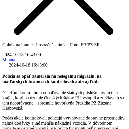
Colník na hranici. Ilustračná snímka. Foto: FB/PZ SR
2024-10-18 16:43:00
Minúta
|
2024-10-18 16:43:00
Polícia sa opäť zamerala na nelegálnu migráciu, na
maďarských hraniciach kontrolovali autá aj ľudí
"Cieľom kontrol bolo odhaľovanie štátnych príslušníkov tretích
krajín, ktorí na územie členských štátov EÚ vstúpili a zdržiavajú sa
tam neoprávnene," spresnila hovorkyňa Prezídia PZ Zuzana
Hrabovská.
Počas akcie kontrolovali policajti vytypované dopravné prostriedky,
najmä dodávky a iné menšie nákladné vozidlá. V dôvodnom
prípade aj ostatné vozidlá, v ktorých by mohli byť prepravovaní