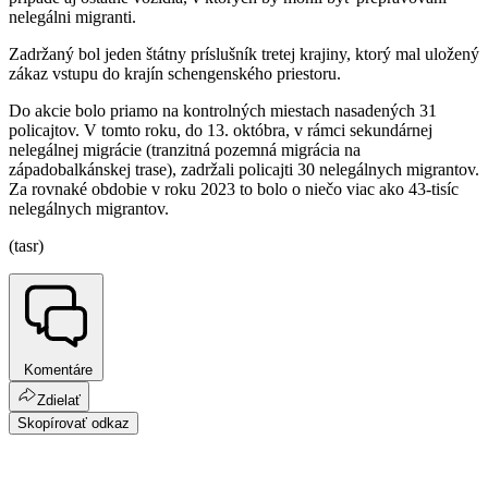
nelegálni migranti.
Zadržaný bol jeden štátny príslušník tretej krajiny, ktorý mal uložený
zákaz vstupu do krajín schengenského priestoru.
Do akcie bolo priamo na kontrolných miestach nasadených 31
policajtov. V tomto roku, do 13. októbra, v rámci sekundárnej
nelegálnej migrácie (tranzitná pozemná migrácia na
západobalkánskej trase), zadržali policajti 30 nelegálnych migrantov.
Za rovnaké obdobie v roku 2023 to bolo o niečo viac ako 43-tisíc
nelegálnych migrantov.
(tasr)
Komentáre
Zdielať
Skopírovať odkaz