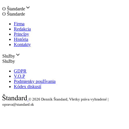
O Štandarde
O Štandarde
Firma
Redakcia
Princípy
História
Kontakty
Služby
Služby
GDPR
V.O.P
Podmienky používania
Kódex diskusií
© 2026
Denník Štandard, Všetky práva vyhradené |
oprava@standard.sk