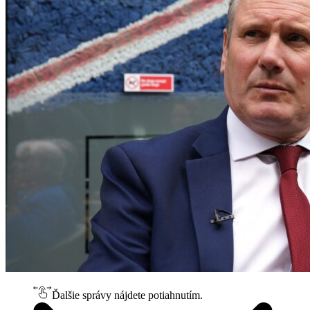
Ďalšie správy nájdete potiahnutím.