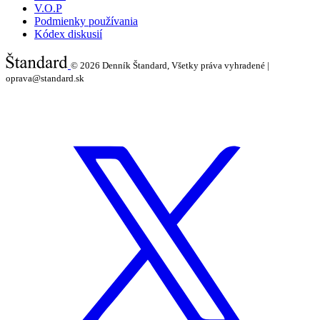
V.O.P
Podmienky používania
Kódex diskusií
© 2026
Denník Štandard, Všetky práva vyhradené |
oprava@standard.sk