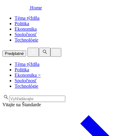
Home
Téma týždňa
Politika
Ekonomika
Spoločnosť
Technológie
Predplatné
Téma týždňa
Politika
Ekonomika
>
Spoločnosť
Technológie
Vitajte na Štandarde