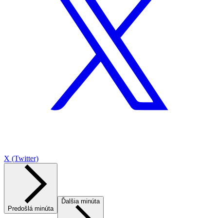
X (Twitter)
Ďalšia minúta
Predošlá minúta