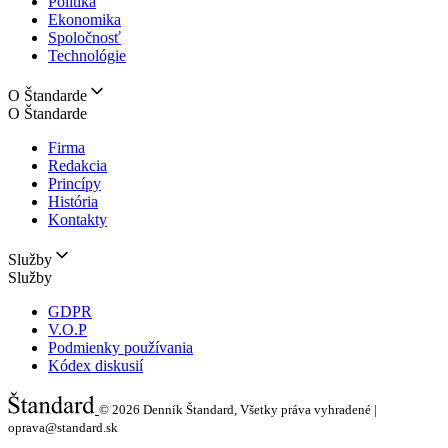
Politika
Ekonomika
Spoločnosť
Technológie
O Štandarde
O Štandarde
Firma
Redakcia
Princípy
História
Kontakty
Služby
Služby
GDPR
V.O.P
Podmienky používania
Kódex diskusií
© 2026
Denník Štandard, Všetky práva vyhradené |
oprava@standard.sk