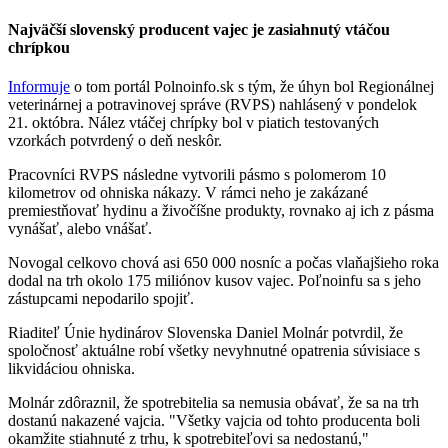
Najväčší slovenský producent vajec je zasiahnutý vtáčou
chrípkou
Informuje
o tom portál Polnoinfo.sk s tým, že úhyn bol Regionálnej
veterinárnej a potravinovej správe (RVPS) nahlásený v pondelok
21. októbra. Nález vtáčej chrípky bol v piatich testovaných
vzorkách potvrdený o deň neskôr.
Pracovníci RVPS následne vytvorili pásmo s polomerom 10
kilometrov od ohniska nákazy. V rámci neho je zakázané
premiestňovať hydinu a živočíšne produkty, rovnako aj ich z pásma
vynášať, alebo vnášať.
Novogal celkovo chová asi 650 000 nosníc a počas vlaňajšieho roka
dodal na trh okolo 175 miliónov kusov vajec. Poľnoinfu sa s jeho
zástupcami nepodarilo spojiť.
Riaditeľ Únie hydinárov Slovenska Daniel Molnár potvrdil, že
spoločnosť aktuálne robí všetky nevyhnutné opatrenia súvisiace s
likvidáciou ohniska.
Molnár zdôraznil, že spotrebitelia sa nemusia obávať, že sa na trh
dostanú nakazené vajcia. "Všetky vajcia od tohto producenta boli
okamžite stiahnuté z trhu, k spotrebiteľovi sa nedostanú,"