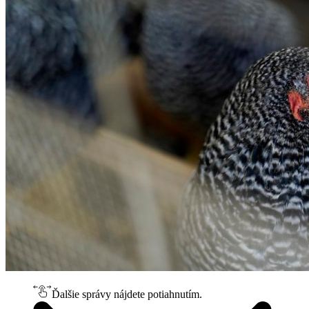
Ďalšie správy nájdete potiahnutím.