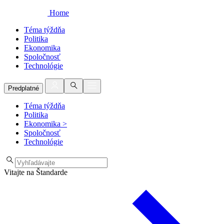
Home
Téma týždňa
Politika
Ekonomika
Spoločnosť
Technológie
Predplatné
Téma týždňa
Politika
Ekonomika
>
Spoločnosť
Technológie
Vitajte na Štandarde