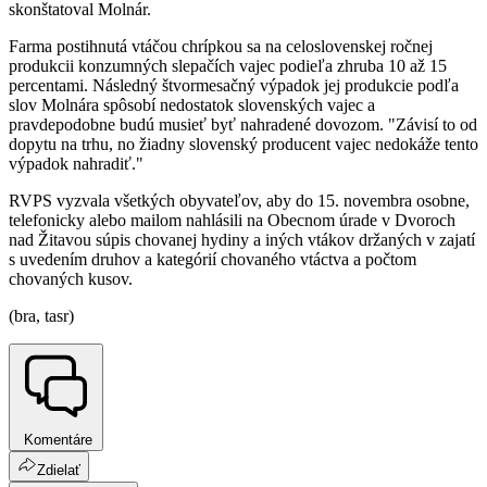
skonštatoval Molnár.
Farma postihnutá vtáčou chrípkou sa na celoslovenskej ročnej
produkcii konzumných slepačích vajec podieľa zhruba 10 až 15
percentami. Následný štvormesačný výpadok jej produkcie podľa
slov Molnára spôsobí nedostatok slovenských vajec a
pravdepodobne budú musieť byť nahradené dovozom. "Závisí to od
dopytu na trhu, no žiadny slovenský producent vajec nedokáže tento
výpadok nahradiť."
RVPS vyzvala všetkých obyvateľov, aby do 15. novembra osobne,
telefonicky alebo mailom nahlásili na Obecnom úrade v Dvoroch
nad Žitavou súpis chovanej hydiny a iných vtákov držaných v zajatí
s uvedením druhov a kategórií chovaného vtáctva a počtom
chovaných kusov.
(bra, tasr)
Komentáre
Zdielať